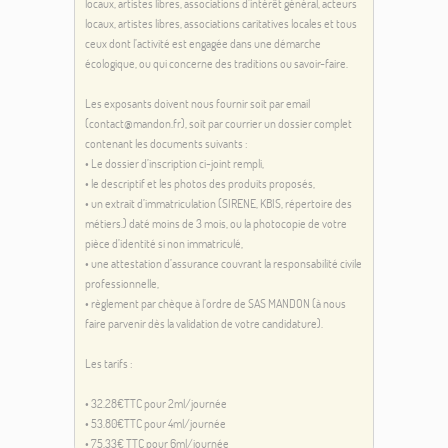
locaux, artistes libres, associations d’intérêt général, acteurs
locaux, artistes libres, associations caritatives locales et tous
ceux dont l’activité est engagée dans une démarche
écologique, ou qui concerne des traditions ou savoir-faire.
Les exposants doivent nous fournir soit par email
(contact@mandon.fr), soit par courrier un dossier complet
contenant les documents suivants :
• Le dossier d’inscription ci-joint rempli,
• le descriptif et les photos des produits proposés,
• un extrait d’immatriculation (SIRENE, KBIS, répertoire des
métiers.) daté moins de 3 mois, ou la photocopie de votre
pièce d’identité si non immatriculé,
• une attestation d’assurance couvrant la responsabilité civile
professionnelle,
• règlement par chèque à l’ordre de SAS MANDON (à nous
faire parvenir dès la validation de votre candidature).
Les tarifs :
• 32.28€TTC pour 2ml/journée
• 53.80€TTC pour 4ml/journée
• 75.33€ TTC pour 6ml/journée